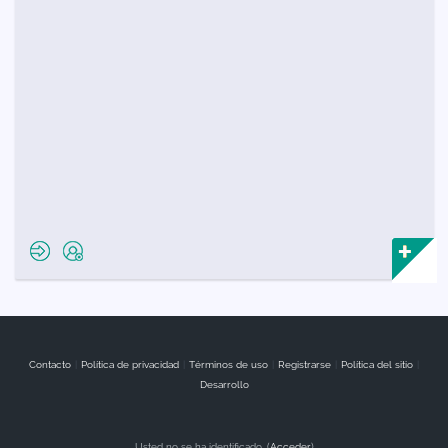
Contacto
|
Política de privacidad
|
Términos de uso
|
Registrarse
|
Política del sitio
|
Desarrollo
Usted no se ha identificado. (
Acceder
)